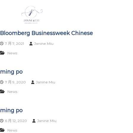
J
S
k
a
i
n
p
i
t
n
Bloomberg Businessweek Chinese
o
e
c
7 月 7, 2021
Janine Miu
&
o
C
n
News
t
o
e
|
ming po
n
U
t
K
7 月 9, 2020
Janine Miu
a
News
n
d
E
ming po
U
6 月 12, 2020
Janine Miu
I
m
News