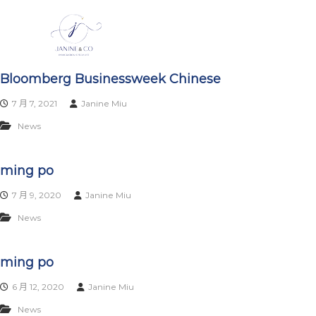
J
S
k
a
i
n
p
i
t
n
Bloomberg Businessweek Chinese
o
e
c
7 月 7, 2021
Janine Miu
&
o
C
n
News
t
o
e
|
ming po
n
英
t
國
7 月 9, 2020
Janine Miu
及
News
歐
盟
移
ming po
民
6 月 12, 2020
Janine Miu
顧
問
News