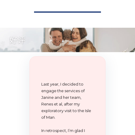
Last year, I decided to
engage the services of
Janine and her team,
Renes et al, after my
exploratory visit to the Isle
of Man.
In retrospect, I’m glad I