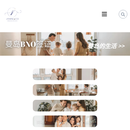
S
k
J
i
a
p
n
t
i
o
n
c
e
曼岛的生活 >>
o
&
n
t
C
e
o
n
|
t
U
K
a
n
d
E
U
I