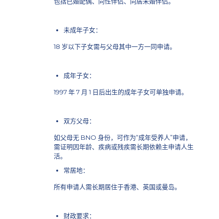
s
包括已婚配偶、同性伴侣、同居未婚伴侣。
t
未成年子女：
18 岁以下子女需与父母其中一方一同申请。
成年子女：
1997 年 7 月 1 日后出生的成年子女可单独申请。
双方父母：
如父母无 BNO 身份，可作为“成年受养人”申请，
需证明因年龄、疾病或残疾需长期依赖主申请人生
活。
常居地：
所有申请人需长期居住于香港、英国或曼岛。
财政要求：