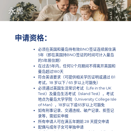
申请资格：
必须在英国和曼岛持有效BNO签证连续居住满
5年（即在英国持BNO签证的时间可计入曼岛
的5年居住期）
在过去5年内，任何12个月期间不得离开英国和
曼岛超过180天
符合英语要求（可提供相关学历证明或通过 B1
考试，18 岁以下 / 65 岁以上可豁免）
必须通过英国生活常识考试（Life in the UK
Test）及曼岛生活考试（Island Test），考试
地点为曼岛大学学院（University College Isle
of Man），18岁以下或65岁以上可豁免
如有刑事记录、交通违规、破产记录、拒签记
录等，需如实申报
所有申请人可在满五年期前 28 天提交申请
配偶与成年子女可单独申请