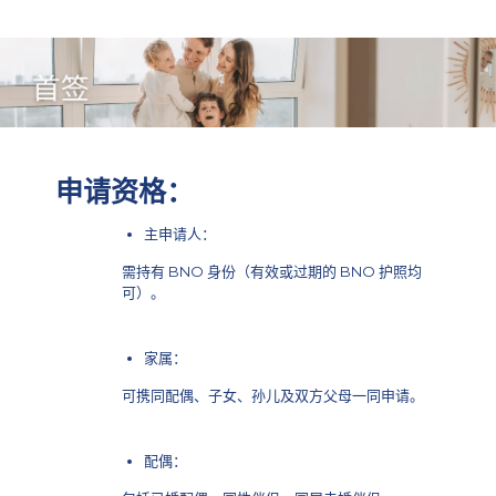
m
m
i
g
r
a
t
申请资格：
i
o
主申请人：
n
需持有 BNO 身份（有效或过期的 BNO 护照均
S
可）。
p
e
家属：
c
i
可携同配偶、子女、孙儿及双方父母一同申请。
a
l
配偶：
i