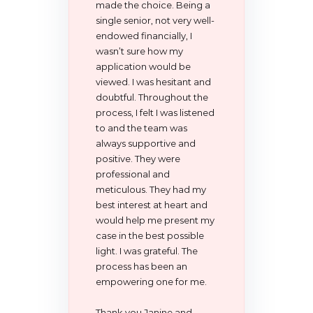
made the choice. Being a
single senior, not very well-
endowed financially, I
wasn’t sure how my
application would be
viewed. I was hesitant and
doubtful. Throughout the
process, I felt I was listened
to and the team was
always supportive and
positive. They were
professional and
meticulous. They had my
best interest at heart and
would help me present my
case in the best possible
light. I was grateful. The
process has been an
empowering one for me.
Thank you Janine and