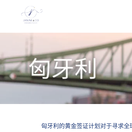
J
S
k
a
i
n
p
i
t
n
o
e
c
&
o
C
n
t
o
e
|
n
U
t
K
a
n
d
E
U
I
匈牙利的黄金签证计划对于寻求全
m