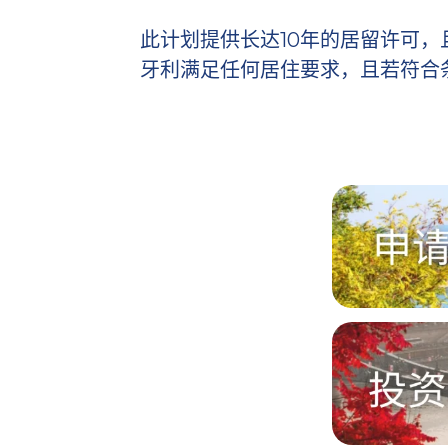
m
此计划提供长达10年的居留许可
i
g
牙利满足任何居住要求，且若符合
r
a
t
i
o
n
S
p
e
c
i
a
l
i
s