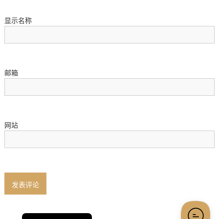
m
m
显示名称
i
g
r
a
邮箱
t
i
o
n
S
网站
p
e
c
i
a
香港中文
l
i
English (UK)