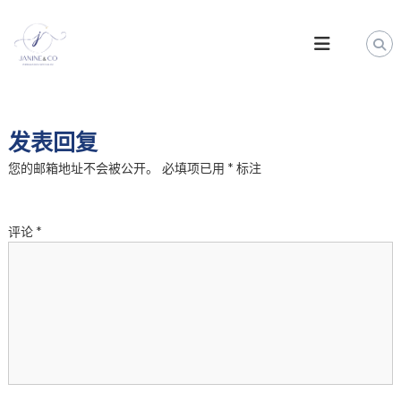
S
k
J
i
a
p
n
t
i
o
n
c
e
发表回复
o
&
n
您的邮箱地址不会被公开。
必填项已用
*
标注
t
C
e
o
n
|
评论
*
t
U
K
a
n
d
E
U
I