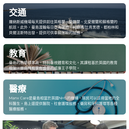
交通
羅納斯威機場每天提供前往英格蘭、愛爾蘭、北愛爾蘭和蘇格蘭的
航班。此外，曼島渡輪每日從海薩姆、利物浦/比肯黑德、都柏林和
貝爾法斯特出發，提供可供車輛運輸的服務。
教育
曼島的教學標準高，特別重視體育和文化。其課程基於英國的教育
框架，並且擁有享有盛譽的威廉王子學院。
醫療
Manx Care是曼島相當於英國NHS的機構，居民可以註冊當地的全
科醫生。島上還提供醫院、社會護理服務、藥房和牙科護理等各種
醫療服務。