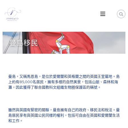
S
k
J
i
a
p
n
t
i
o
n
c
e
o
&
n
t
C
e
o
n
|
t
曼島，又稱馬恩島，是位於愛爾蘭和英格蘭之間的英國王室屬地。島
英
上約有85,000名居民，擁有多樣的自然美景，包括山脈、森林和海
國
灘，因此獲得了聯合國教科文組織生物圈保護區的稱號。
及
歐
盟
雖然與英國有緊密的關聯，曼島擁有自己的政府、移民法和稅法。曼
移
島居民享有與英國公民同樣的權利，包括可自由在英國和愛爾蘭生活
民
和工作。
顧