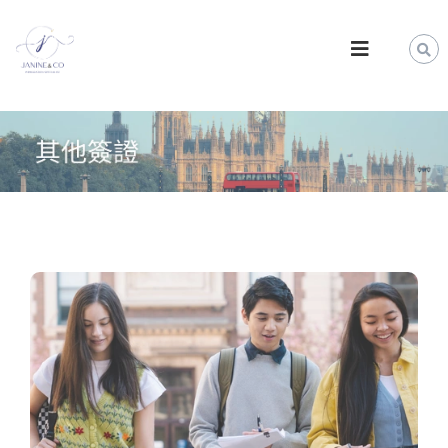
S
k
J
i
a
p
n
t
i
o
n
c
e
o
&
n
t
C
e
o
n
|
t
英
國
及
歐
盟
移
民
顧