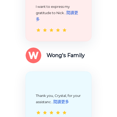
I want to express my
閱讀更
gratitude to Nick…
多
Wong's Family
Thank you, Crystal, for your
閱讀更多
assistanc…