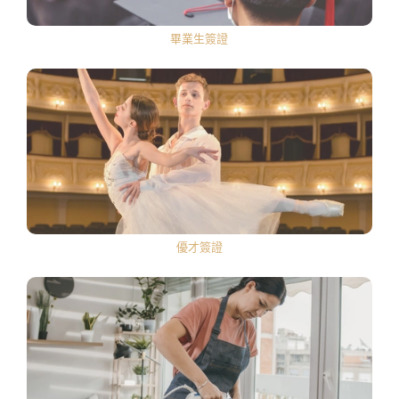
畢業生簽證
優才簽證