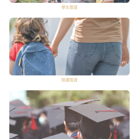
問
學生簽證
專
家
陪讀簽證